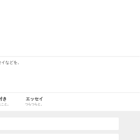
セイなどを。
付き
エッセイ
たこと。
つらつらと。