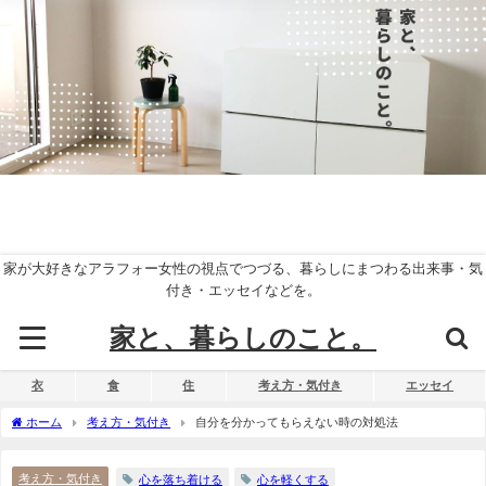
家が大好きなアラフォー女性の視点でつづる、暮らしにまつわる出来事・気
付き・エッセイなどを。
家と、暮らしのこと。
衣
食
住
考え方・気付き
エッセイ
ホーム
考え方・気付き
自分を分かってもらえない時の対処法
考え方・気付き
心を落ち着ける
心を軽くする