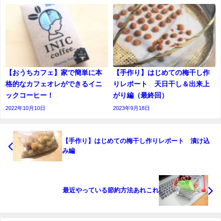
【おうちカフェ】家で簡単に本
【手作り】はじめての梅干し作
格的なカフェオレができるイニ
りレポート 天日干し＆出来上
ックコーヒー！
がり編（最終回）
2022年10月10日
2023年9月18日
【手作り】はじめての梅干し作りレポート 漬け込
み編
最近やっている節約方法あれこれ