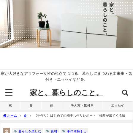
家が大好きなアラフォー女性の視点でつづる、暮らしにまつわる出来事・気
付き・エッセイなどを。
家と、暮らしのこと。
衣
食
住
考え方・気付き
エッセイ
ホーム
食
【手作り】はじめての梅干し作りレポート 梅酢が出てくる編
食
暮らしを楽しむ
食材
手作り梅干し