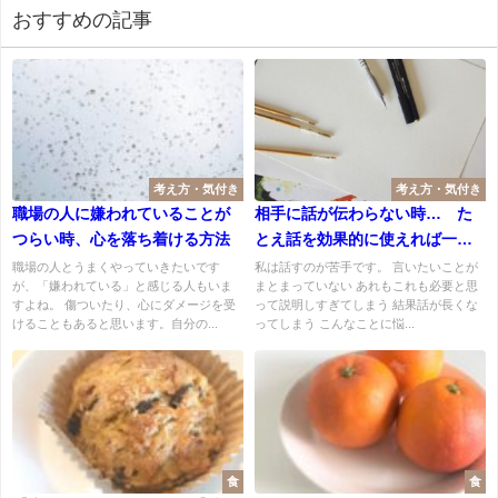
おすすめの記事
考え方・気付き
考え方・気付き
職場の人に嫌われていることが
相手に話が伝わらない時… た
つらい時、心を落ち着ける方法
とえ話を効果的に使えれば一瞬
にして強く相手に伝えられるよ
職場の人とうまくやっていきたいです
私は話すのが苦手です。 言いたいことが
が、「嫌われている」と感じる人もいま
まとまっていない あれもこれも必要と思
うになるかも。
すよね。 傷ついたり、心にダメージを受
って説明しすぎてしまう 結果話が長くな
けることもあると思います。自分の...
ってしまう こんなことに悩...
食
食