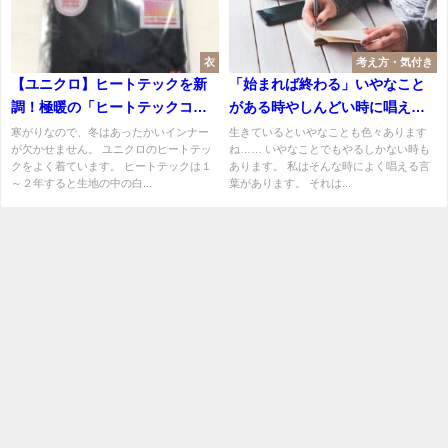
衣
考え方・気付き
【ユニクロ】ヒートテックを新
「始まれば終わる」いやなこと
調！極暖の「ヒートテックコッ
がある時やしんどい時に唱える
トン」を購入しました。
言葉。
寒がりなので、冬はあったかいインナー
生きているといやなことも色々あります
が欠かせません。 ユニクロのヒートテッ
ね…… いやなことでもやるしかない時も
クをよく着ています。 ヒートテックは１
あります。 私はそんな時によく唱える言
～２年すると生地の中の白...
葉があります。 それは...