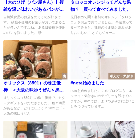
【木のひげ（パン屋さん）】複
タロッコオレンジってどんな果
雑な深い味わいがあるパンが好
物？ 買って食べてみました。
きな方に。砂糖不使用のパンや
自然派食品のお店をのぞくのが好きで
先日初めて聞く名前のオレンジ「タロッ
す。 砂糖不使用のお菓子がおいてあるこ
コ」をお店で見つけました。 早速買って
お菓子。
とが多いんですよね。 ある日砂糖不使用
食べてみると、独特のうま味と深みがあ
のパンを買いました。 砂...
りおいしい！ とてもジュー...
食
考え方・気付き
オリックス（8591）の株主優
#note始めました
待 ＜大阪の味ゆうぜん＞黒毛
noteを始めました。 このブログにも、エ
ッセイ・気付きのカテゴリーを設けてい
和牛と黒豚の生ハンバーグ
オリックス（8591）の株主優待で、カタ
ますが、noteでは、よりつぶやきに近いこ
ログギフトをいただきました。 色々商品
とをつづっています...
があるなか、どれにしよう？ 2021は「＜
大阪の味ゆうぜん...