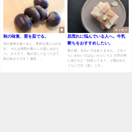
食
エッセイ
秋の味覚、栗を茹でる。
肌荒れに悩んでいる人へ。牛乳
断ちをおすすめしたい。
旬の食材を食べると、季節を感じられま
す。 そんな時間が暮らしの楽しみひと
私の肌、きれいではありません。 どれぐ
つ。 さてさて、風が涼しくなってきて、
らいきれいではないかというと 大学の時
秋の始まりです！ 最近、...
に友だちに「顔洗ってる？」と聞かれた
ぐらいです（涙） ニキ...