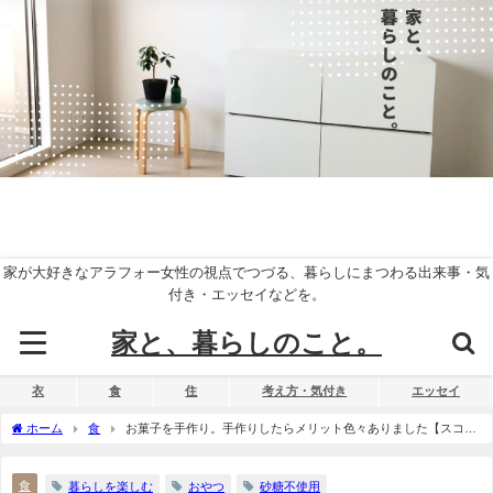
家が大好きなアラフォー女性の視点でつづる、暮らしにまつわる出来事・気
付き・エッセイなどを。
家と、暮らしのこと。
衣
食
住
考え方・気付き
エッセイ
ホーム
食
お菓子を手作り。手作りしたらメリット色々ありました【スコー
ン・クッキー・パウンドケーキなど】
食
暮らしを楽しむ
おやつ
砂糖不使用