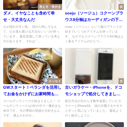
考え方・気付き
衣
ダメ、イヤなことも含めて幸
soeju（ソージュ）コクーンブラ
せ・大丈夫なんだ
ウス8分袖はカーディガンの下着
てもいい感じ。1年中使えるアイ
心が揺れやすい私。 揺れた時にそなえ
soeju（ソージュ）という服のブランドが
て、心を落ち着ける方法をいくつか持っ
好きでいくつかアイテムを持っていま
テム。
ています。 最近意識して使っている考え
す。 なかでもコクーンブラウス8分袖はよ
方があります。 それは「...
く着るアイテムのひとつ...
エッセイ
住
GWスタート！ベランダを活用し
古いガラケー・iPhoneを、ドコ
てお金をかけずにお家時間も楽
モショップで処分してきまし
しみたい。
た。
ゴールデンウィークが始まりました！ ゴ
処分方法が分からず数年放置していたガ
ールデンウィークは1年の中で一番好きな
ラケーとiPhone5S。 頭の片隅でモヤモヤ
休日です。 今の季節の気候が大好きなん
とずっと気になっていました。 最近よう
です。 風もさわやか...
やく処分しようと...