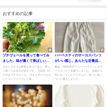
おすすめの記事
食
衣
プチヴェールを買って食べてみ
ハーベスティのサーカスパンツ
ました。味が濃くて香ばしい。
がいい感じ。あらたな定番品が
キャベツに似た味でした。
できました。
おもしろそうな野菜を見つけると、買っ
最近、HARVESTY（ハーベスティ）のサ
て食べてみるのが好きです。 今回見つけ
ーカスパンツを購入しました。 以前から
たのはプチヴェール。 大きさ10ｃｍもな
気になっていたアイテムで、迷った末に
いぐらいフリフリした葉...
ついに購入しました。 ...