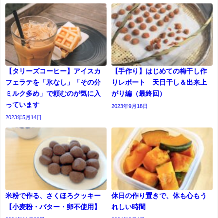
【タリーズコーヒー】アイスカ
【手作り】はじめての梅干し作
フェラテを「氷なし」「その分
りレポート 天日干し＆出来上
ミルク多め」で頼むのが気に入
がり編（最終回）
っています
2023年9月18日
2023年5月14日
米粉で作る、さくほろクッキー
休日の作り置きで、体も心もう
【小麦粉・バター・卵不使用】
れしい時間