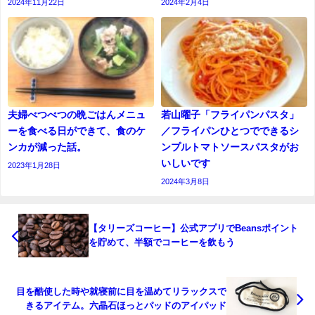
2024年11月22日
2024年2月4日
夫婦べつべつの晩ごはんメニュ
若山曜子「フライパンパスタ」
ーを食べる日ができて、食のケ
／フライパンひとつでできるシ
ンカが減った話。
ンプルトマトソースパスタがお
いしいです
2023年1月28日
2024年3月8日
【タリーズコーヒー】公式アプリでBeansポイント
を貯めて、半額でコーヒーを飲もう
目を酷使した時や就寝前に目を温めてリラックスで
きるアイテム。六晶石ほっとパッドのアイパッド