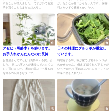
することが増えました。 ですが外でお菓
が、なかなか見つからないんです。 保存
子を買うこともまだまだあり...
料とかブドウ糖液とか、だい...
住
食
アセビ（馬酔木）を飾ります。
日々の料理にグルラボが重宝し
お手入れかんたんなのに長持
ています。
ち。お部屋の雰囲気もいい感じ
お花屋さんでアセビ（馬酔木）を買いま
料理をする時、我が家では電子レンジが
した。 家にお客さんが来るのでおもてな
欠かせません。 例えば ほうれん草 じゃが
です。
しで買いました。 私はお花よりも枝もの
いも かぼちゃ 玉ねぎのみじんぎり こんな
を飾るのが好きなタイプ。...
野菜に熱を入れたい...
衣
食