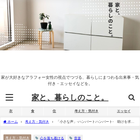
家が大好きなアラフォー女性の視点でつづる、暮らしにまつわる出来事・気
付き・エッセイなどを。
家と、暮らしのこと。
衣
食
住
考え方・気付き
エッセイ
ホーム
考え方・気付き
「小さな声」-ハンバートハンバート- 助けを求め
たくてもできないときに救いになる曲。
考え方・気付き
心を落ち着ける
音楽