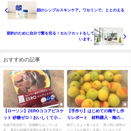
顔のシンプルスキンケア。ワセリンで、ととのえる
節約のために自分で髪を切る！セルフカットをして
います。
おすすめの記事
食
食
【ローソン】ZEROココアビスケ
【手作り】はじめての梅干し作
ット 砂糖ゼロ！おいしくて小腹
りレポート 材料購入・梅の追
がすいた時にちょうどいい
熟スタート編
虫歯予防目的で、砂糖断ちをしていま
梅干しをよく食べます。 買う時に材料が
す。 最近は砂糖不使用のお菓子を手作り
シンプルな梅干しを探しているんです