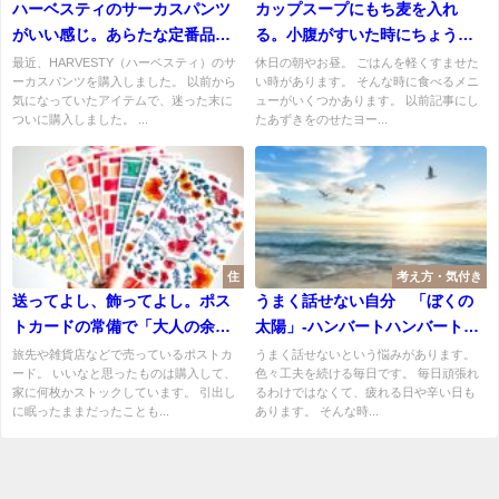
ハーベスティのサーカスパンツ
カップスープにもち麦を入れ
がいい感じ。あらたな定番品が
る。小腹がすいた時にちょうど
できました。
いいスープです。
最近、HARVESTY（ハーベスティ）のサ
休日の朝やお昼。 ごはんを軽くすませた
ーカスパンツを購入しました。 以前から
い時があります。 そんな時に食べるメニ
気になっていたアイテムで、迷った末に
ューがいくつかあります。 以前記事にし
ついに購入しました。 ...
たあずきをのせたヨー...
住
考え方・気付き
送ってよし、飾ってよし。ポス
うまく話せない自分 「ぼくの
トカードの常備で「大人の余
太陽」-ハンバートハンバート
裕」が手に入ります
を聞くと、落ち着きます。
旅先や雑貨店などで売っているポストカ
うまく話せないという悩みがあります。
ード。 いいなと思ったものは購入して、
色々工夫を続ける毎日です。 毎日頑張れ
家に何枚かストックしています。 引出し
るわけではなくて、疲れる日や辛い日も
に眠ったままだったことも...
あります。 そんな時...