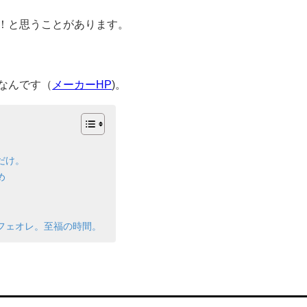
！と思うことがあります。
なんです（
メーカーHP
)。
だけ。
め
フェオレ。至福の時間。