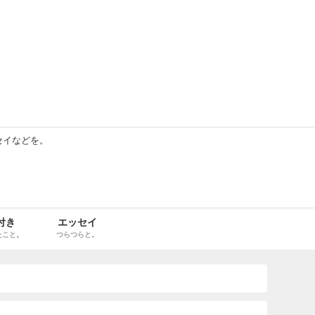
セイなどを。
付き
エッセイ
たこと。
つらつらと。