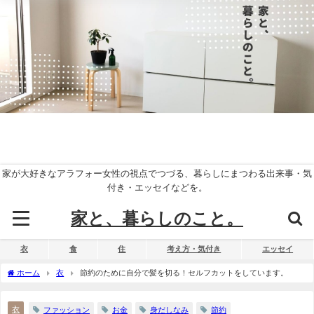
家が大好きなアラフォー女性の視点でつづる、暮らしにまつわる出来事・気
付き・エッセイなどを。
家と、暮らしのこと。
衣
食
住
考え方・気付き
エッセイ
ホーム
衣
節約のために自分で髪を切る！セルフカットをしています。
衣
ファッション
お金
身だしなみ
節約