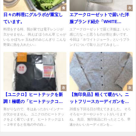
食
衣
日々の料理にグルラボが重宝し
エアークローゼットで届いた洋
ています。
服ブランド紹介「WHITE
JOOLA（ホワイトジョーラ）」
料理をする時、我が家では電子レンジが
エアークローゼットで届く洋服は、いい
欠かせません。 例えば ほうれん草 じゃが
感じだな～と思うものが割と多いです。
いも かぼちゃ 玉ねぎのみじんぎり こんな
今回は「ホワイトジョーラ」というブラ
野菜に熱を入れたい...
ンドについて取り上げてみまし...
衣
衣
【ユニクロ】ヒートテックを新
【無印良品】軽くて暖かい。ニ
調！極暖の「ヒートテックコッ
ットフリースカーディガンを購
トン」を購入しました。
入しました。
寒がりなので、冬はあったかいインナー
20度を下回る日が増えてきました。 そろ
が欠かせません。 ユニクロのヒートテッ
そろセーターやジャケットがいります
クをよく着ています。 ヒートテックは１
ね。 先日、無印良品に行ったところ、早
～２年すると生地の中の白...
速かわいいカーディガンを...