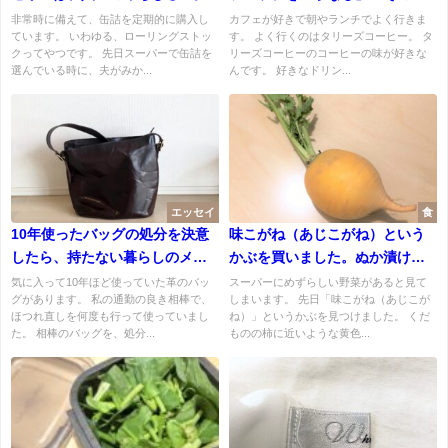
ミルク多め」で頼むのが気に入
非常時に備えて、缶詰を定期的に購入し
カフェが好きで朝やランチでよく行きま
ています。 いわゆる、ローリングストッ
す。 よく行くのはタリーズコーヒー。 タ
っています
クってやつです。 先日スーパーで缶詰を
リーズコーヒーのコーヒーの味が好きな
選んでいる時に、夫がみか...
んです。 好きなドリン...
エッセイ
食
10年使ったバッグの処分を決意
味こがね（あじこがね）という
したら、持たない暮らしのメリ
かぶを買いました。ぬか漬けに
ット再確認しました。
するとおいしい！
気に入って10年ほど使っていた革のバッ
スーパーにめずらしい野菜があると見て
グがあります。 私の通勤の良き相棒で、
しまいます。 先日「味こがね（あじこが
ほつれ直しを何度も行って使っていまし
ね）」というかぶを見つけました。 くだ
た。 相棒のバッグを、処分...
ものの柿に近いような黄色...