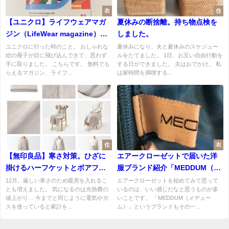
衣
住
【ユニクロ】ライフウェアマガ
夏休みの断捨離。持ち物点検を
ジン（LifeWear magazine）は
しました。
無料なのにおしゃれで読みごた
ユニクロに行った時のこと。 おしゃれな
夏休みになり、夫と夏休みのスケジュー
絵の冊子が目に飛び込んできて、思わず
ルをたてました。 1日、お互い自由行動を
えもあり
手に取りました。 こちらです。 無料でも
する日ができました。 夫はおでかけ。 私
らえるマガジン、ライフ...
は家時間を満喫する...
住
衣
【無印良品】寒さ対策。ひざに
エアークローゼットで届いた洋
掛けるハーフケットとボアフリ
服ブランド紹介「MEDDUM（メ
ースの靴下を購入しました。
デューム）」
12月。厳しい寒さのため暖房を入れるこ
エアークローゼットを始めてみて思って
とも増えました。 気になるのは光熱費の
いるのは、いい感じだなと思うものが多
値上がり… 今までと同じように電気やガ
いことです。 「MEDDUM（メデュー
スを使っていると家計を...
ム）」というブランドもその一...