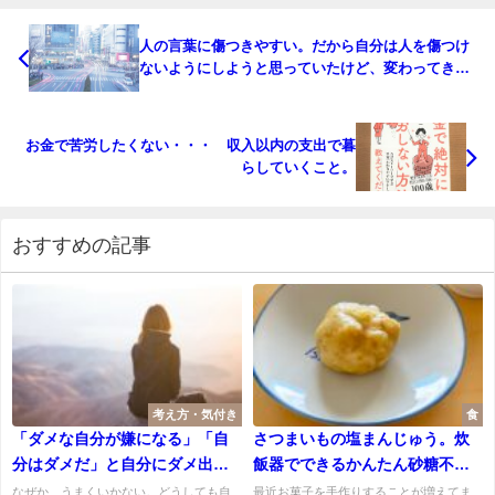
人の言葉に傷つきやすい。だから自分は人を傷つけ
ないようにしようと思っていたけど、変わってきた
こと。
お金で苦労したくない・・・ 収入以内の支出で暮
らしていくこと。
おすすめの記事
考え方・気付き
食
「ダメな自分が嫌になる」「自
さつまいもの塩まんじゅう。炊
分はダメだ」と自分にダメ出し
飯器でできるかんたん砂糖不使
している方に伝えたいこと。
用のおやつです。
なぜか、うまくいかない。どうしても自
最近お菓子を手作りすることが増えてま