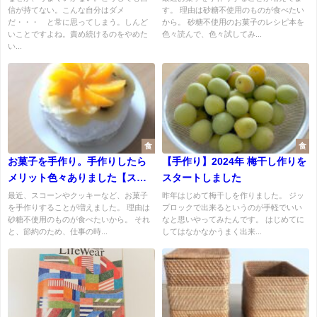
信が持てない。こんな自分はダメ
す。 理由は砂糖不使用のものが食べたい
だ・・・ と常に思ってしまう。しんど
から。 砂糖不使用のお菓子のレシピ本を
いことですよね。責め続けるのをやめた
色々読んで、色々試してみ...
い...
食
食
お菓子を手作り。手作りしたら
【手作り】2024年 梅干し作りを
メリット色々ありました【スコ
スタートしました
ーン・クッキー・パウンドケー
最近、スコーンやクッキーなど、お菓子
昨年はじめて梅干しを作りました。 ジッ
を手作りすることが増えました。 理由は
プロックで出来るというのが手軽でいい
キなど】
砂糖不使用のものが食べたいから。 それ
なと思いやってみたんです。 はじめてに
と、節約のため、仕事の時...
してはなかなかうまく出来...