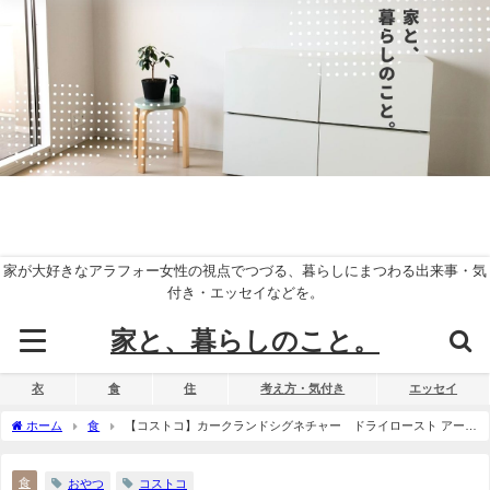
家が大好きなアラフォー女性の視点でつづる、暮らしにまつわる出来事・気
付き・エッセイなどを。
家と、暮らしのこと。
衣
食
住
考え方・気付き
エッセイ
ホーム
食
【コストコ】カークランドシグネチャー ドライロースト アーモ
ンド 1.13Kg アーモンドを常備したい時おすすめ。
食
おやつ
コストコ