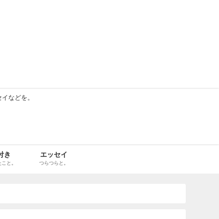
セイなどを。
付き
エッセイ
たこと。
つらつらと。