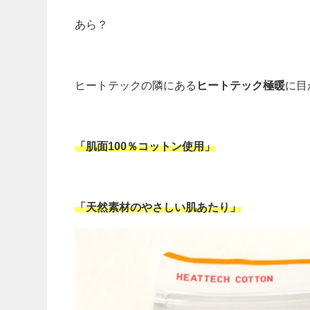
あら？
ヒートテックの隣にある
ヒートテック極暖
に目
「肌面100％コットン使用」
「天然素材のやさしい肌あたり」