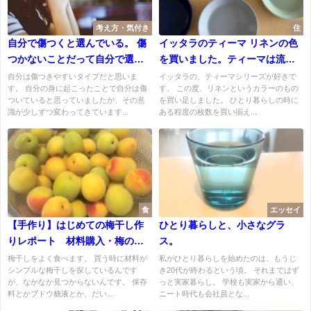
考え方・気付き
住
自分で傷つくと選んでいる。 傷
イッタラのティーマ リネンの色
つかないことだって自分で選べ
を買いました。ティーマは流行
るんだ。
関係なく日常的に使えるお皿で
自分は傷つきやすいタイプだと思いま
イッタラの、ティーマシリーズが好きで
す。 自分の身に起こったことで自分は傷
す。 この度、リネンというカラーのもの
す
ついていると思っていましたが、その意
を買い足しました。 ひとり暮らしの時に
識が少しずつ変わってきています...
ある程度の枚数を買い揃え...
食
エッセイ
【手作り】はじめての梅干し作
ひとり暮らしと、小さなグラ
りレポート 材料購入・梅の追
ス。
熟スタート編
梅干しをよく食べます。 買う時に材料が
私がひとり暮らしを始めたのは、もうじ
シンプルな梅干しを探しているんです
き20代が終わるという頃。 それまではず
が、なかなか見つからないんです。 保存
っと実家暮らし。 学校も実家から通い、
料とかブドウ糖液とか、だい...
ニート時代も会社員とな...