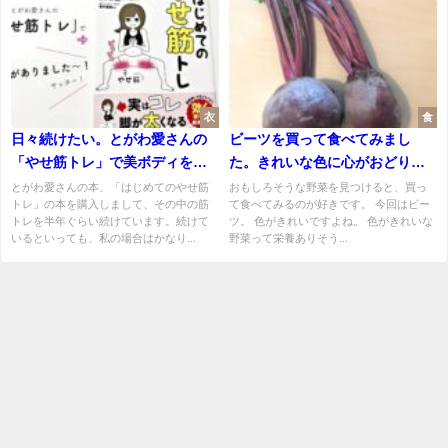
衣
食
日々続けたい。とがわ愛さんの
ビーツを買って食べてみまし
「やせ筋トレ」で美ボディを目
た。きれいな色に心がおどりま
指したいです。
す。
とがわ愛さんの本、「はじめてのやせ筋
おもしろそうな野菜を見つけると、買っ
トレ」の本を購入しまして、その中の筋
て食べてみるのが好きです。 今回はビー
トレを半年ぐらい続けています。続けて
ツ。 色がきれいですよね。 色がきれいな
いるといっても、私の場合はかなり...
野菜って栄養ありそう...