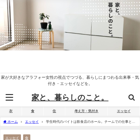
家が大好きなアラフォー女性の視点でつづる、暮らしにまつわる出来事・気
付き・エッセイなどを。
家と、暮らしのこと。
衣
食
住
考え方・気付き
エッセイ
ホーム
エッセイ
学生時代のバイトは飲食店のホール。チームでの仕事と厨
房のそばのにおいを思い出す
エッセイ
食