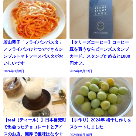
若山曜子「フライパンパスタ」
【タリーズコーヒー】コーヒー
／フライパンひとつでできるシ
豆を買うならビーンズスタンプ
ンプルトマトソースパスタがお
カード。スタンプためると1000
いしいです
円オフ。
2024年3月8日
2024年8月23日
【teal（ティール）】日本橋兜町
【手作り】2024年 梅干し作りを
で出会ったチョコレートとアイ
スタートしました
スのお店。濃厚で後味はなやぐ
2024年6月16日