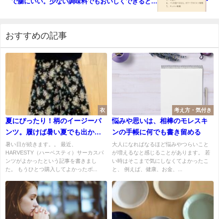
で腸にいい。少ない調味料でもおいしくできると気
付いた。
おすすめの記事
衣
考え方・気付き
夏にぴったり！柄のイージーパ
悩みや思いは、相棒のモレスキ
ンツ。履けば暑い夏でも出かけ
ンの手帳に何でも書き留める
たくなります。
暑い日が続きます。。 最近、
大人になればなるほど悩みやつらいこと
HARVESTY（ハーベスティ）サーカスパ
が増えるなと感じることがあります。 若
ンツがよかったという記事を書きまし
い時はそこまで気にしなくてよかったこ
た。 もうひとつ購入してよかったボ...
と、 例えば、健康、お金、...