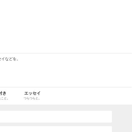
セイなどを。
付き
エッセイ
たこと。
つらつらと。