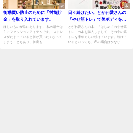
衣
衣
衝動買い防止のために「封筒貯
日々続けたい。とがわ愛さんの
金」を取り入れています。
「やせ筋トレ」で美ボディを目
指したいです。
ほしいものが常にあります。 私の場合は
とがわ愛さんの本、「はじめてのやせ筋
主にファッションアイテムです。 ストレ
トレ」の本を購入しまして、その中の筋
スがたまっていると何か買いたくなって
トレを半年ぐらい続けています。続けて
しまうこともあり、何度も...
いるといっても、私の場合はかなり...