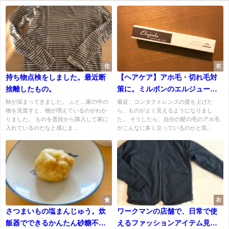
住
衣
持ち物点検をしました。最近断
【ヘアケア】アホ毛・切れ毛対
捨離したもの。
策に。ミルボンのエルジューダ
ポイントケアスティック
秋が深まってきました。 ふと…家の中の
最近、コンタクトレンズの度を上げた
物を見渡すと、物が増えているのがわか
ら、ものがよく見えるようになりまし
りました。 ものを普段から購入して家に
た。 そうしたら、自分の髪の毛のアホ毛
入れているのだなと感じま...
がこんなに多く立っているのかと気...
食
衣
さつまいもの塩まんじゅう。炊
ワークマンの店舗で、日常で使
飯器でできるかんたん砂糖不使
えるファッションアイテム見つ