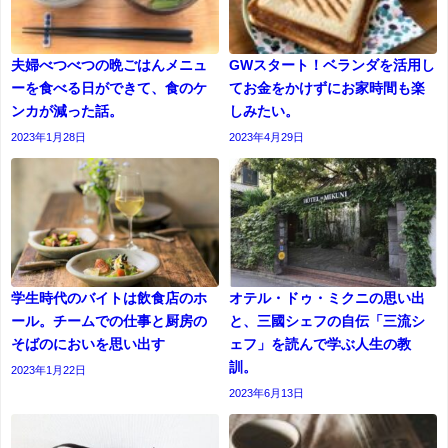
夫婦べつべつの晩ごはんメニュ
GWスタート！ベランダを活用し
ーを食べる日ができて、食のケ
てお金をかけずにお家時間も楽
ンカが減った話。
しみたい。
2023年1月28日
2023年4月29日
学生時代のバイトは飲食店のホ
オテル・ドゥ・ミクニの思い出
ール。チームでの仕事と厨房の
と、三國シェフの自伝「三流シ
そばのにおいを思い出す
ェフ」を読んで学ぶ人生の教
訓。
2023年1月22日
2023年6月13日