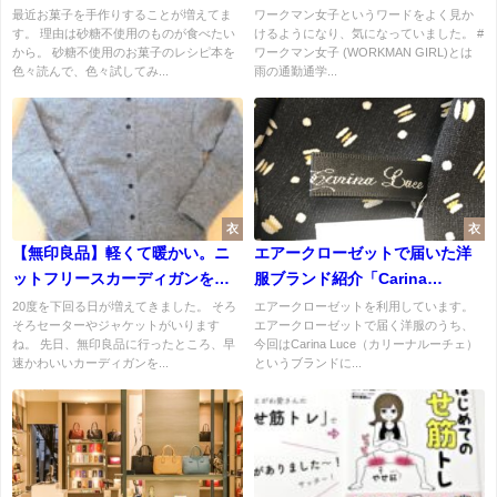
用のおやつです。
けました。
最近お菓子を手作りすることが増えてま
ワークマン女子というワードをよく見か
す。 理由は砂糖不使用のものが食べたい
けるようになり、気になっていました。 #
から。 砂糖不使用のお菓子のレシピ本を
ワークマン女子 (WORKMAN GIRL)とは
色々読んで、色々試してみ...
雨の通勤通学...
衣
衣
【無印良品】軽くて暖かい。ニ
エアークローゼットで届いた洋
ットフリースカーディガンを購
服ブランド紹介「Carina
入しました。
Luce（カリーナルーチェ）」
20度を下回る日が増えてきました。 そろ
エアークローゼットを利用しています。
そろセーターやジャケットがいります
エアークローゼットで届く洋服のうち、
ね。 先日、無印良品に行ったところ、早
今回はCarina Luce（カリーナルーチェ）
速かわいいカーディガンを...
というブランドに...