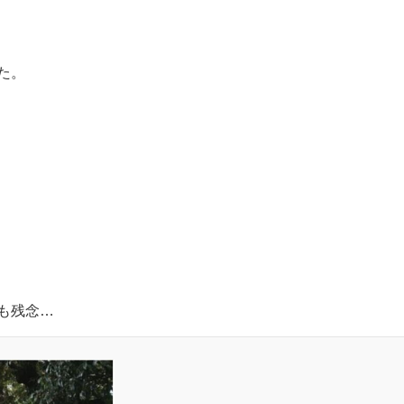
た。
も残念…