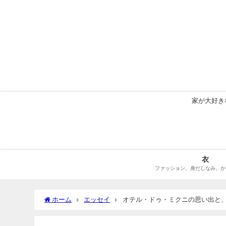
家が大好き
衣
ファッション、身だしなみ、か
ホーム
エッセイ
オテル・ドゥ・ミクニの思い出と