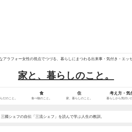
なアラフォー女性の視点でつづる、暮らしにまつわる出来事・気付き・エッ
家と、暮らしのこと。
食
住
考え方・気
らだのこと。
食べ物のこと。
家、暮らしのこと。
暮らしから気付い
、三國シェフの自伝「三流シェフ」を読んで学ぶ人生の教訓。