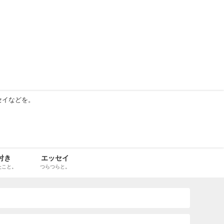
セイなどを。
付き
エッセイ
たこと。
つらつらと。