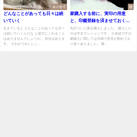
エッセイ
住
どんなことがあっても日々は続
家購入する前に、実印の用意
いていく
と、印鑑登録を済ませておくの
がおすすめ
生きていると どんなことがあっても日々
先日ついに家を購入しました。 購入した
は続いていくんだな と途方にくれること
のは中古マンションです。 ※余談ですが
はありませんでしょうか。 自分はありま
家購入に関しては夫婦で意見が割れてお
す。 それがうれしいこ...
り色々ありました。 家...