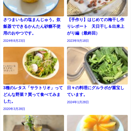
さつまいもの塩まんじゅう。炊
【手作り】はじめての梅干し作
飯器でできるかんたん砂糖不使
りレポート 天日干し＆出来上
用のおやつです。
がり編（最終回）
2024年8月23日
2023年9月18日
3種のレタス「サラトリオ」って
日々の料理にグルラボが重宝し
どんな野菜？買って食べてみま
ています。
した。
2024年1月28日
2020年3月28日