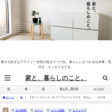
家が大好きなアラフォー女性の視点でつづる、暮らしにまつわる出来事・気
付き・エッセイなどを。
家と、暮らしのこと。
衣
食
住
考え方・気付き
エッセイ
ホーム
食
【タリーズコーヒー】アイスカフェラテを「氷なし」「その分ミ
ルク多め」で頼むのが気に入っています
食
自分時間
カフェ
カフェ情報
カフェラテ