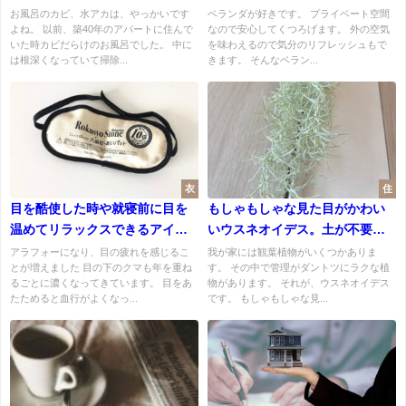
ること。
場に。部屋がもうひとつ出来た
お風呂のカビ、水アカは、やっかいです
ベランダが好きです。 プライベート空間
よね。 以前、築40年のアパートに住んで
なので安心してくつろげます。 外の空気
気分です。
いた時カビだらけのお風呂でした。 中に
を味わえるので気分のリフレッシュもで
は根深くなっていて掃除...
きます。 そんなベラン...
衣
住
目を酷使した時や就寝前に目を
もしゃもしゃな見た目がかわい
温めてリラックスできるアイテ
いウスネオイデス。土が不要。
ム。六晶石ほっとパッドのアイ
水だけでいい。管理しやすくて
アラフォーになり、目の疲れを感じるこ
我が家には観葉植物がいくつかありま
とが増えました 目の下のクマも年を重ね
す。 その中で管理がダントツにラクな植
パッド
気に入っています。
るごとに濃くなってきています。 目をあ
物があります。 それが、ウスネオイデス
たためると血行がよくなっ...
です。 もしゃもしゃな見...