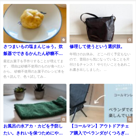
食
住
さつまいもの塩まんじゅう。炊
修理して使うという選択肢。
飯器でできるかんたん砂糖不使
年明けのお休み。 どこへ行く予定もない
ので、普段から気になっていることを片
用のおやつです。
最近お菓子を手作りすることが増えてま
付けるチャンス！ やりたいことをあれこ
す。 理由は砂糖不使用のものが食べたい
れ書き出ししました。 ...
から。 砂糖不使用のお菓子のレシピ本を
色々読んで、色々試してみ...
住
住
お風呂の水アカ・カビを予防し
【コールマン】アウトドアチェ
たい。きれいを保つためにやれ
ア購入でベランダがくつろぎの