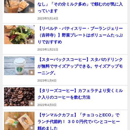
なし」「その分ミルク多め」で頼むのが気に入
っています
食
2023年5月14日
【リベルテ・パティスリー・ブーランジェリー
（吉祥寺）】野菜プレートはボリュームたっぷ
りでおすすめ
食
2023年1月21日
【スターバックスコーヒー】スタバのドリンク
が無料でサイズアップできる。サイズアップモ
ーニング。
食
2023年1月4日
【タリーズコーヒー】カフェラテより安くミル
ク入りのコーヒーを飲む方法
食
2022年4月3日
【サンマルクカフェ】「チョコっとECO」で
ランチ代節約！ ３００円代でパンとコーヒー
頼めました
食