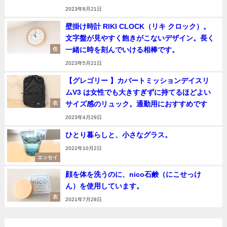
2023年8月21日
壁掛け時計 RIKI CLOCK（リキ クロック）。
文字盤が見やすく飽きがこないデザイン。長く
一緒に時を刻んでいける相棒です。
住
2023年5月21日
【グレゴリー 】カバートミッションデイスリ
ムV3 は女性でも大きすぎずに持てるほどよい
サイズ感のリュック。通勤用におすすめです
衣
2023年4月29日
ひとり暮らしと、小さなグラス。
2022年10月2日
エッセイ
顔を体を洗うのに、nico石鹸（にこせっけ
ん）を使用しています。
衣
2021年7月28日