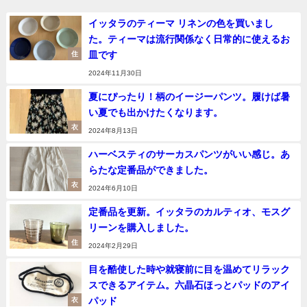
イッタラのティーマ リネンの色を買いまし
た。ティーマは流行関係なく日常的に使えるお
皿です
住
2024年11月30日
夏にぴったり！柄のイージーパンツ。履けば暑
い夏でも出かけたくなります。
衣
2024年8月13日
ハーベスティのサーカスパンツがいい感じ。あ
らたな定番品ができました。
衣
2024年6月10日
定番品を更新。イッタラのカルティオ、モスグ
リーンを購入しました。
住
2024年2月29日
目を酷使した時や就寝前に目を温めてリラック
スできるアイテム。六晶石ほっとパッドのアイ
パッド
衣