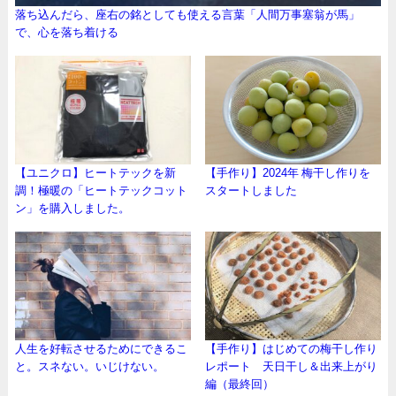
落ち込んだら、座右の銘としても使える言葉「人間万事塞翁が馬」
で、心を落ち着ける
【ユニクロ】ヒートテックを新
【手作り】2024年 梅干し作りを
調！極暖の「ヒートテックコット
スタートしました
ン」を購入しました。
人生を好転させるためにできるこ
【手作り】はじめての梅干し作り
と。スネない。いじけない。
レポート 天日干し＆出来上がり
編（最終回）