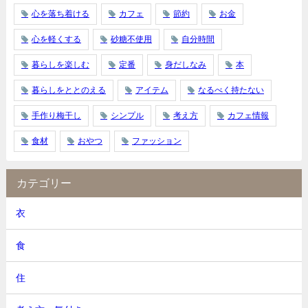
心を落ち着ける
カフェ
節約
お金
心を軽くする
砂糖不使用
自分時間
暮らしを楽しむ
定番
身だしなみ
本
暮らしをととのえる
アイテム
なるべく持たない
手作り梅干し
シンプル
考え方
カフェ情報
食材
おやつ
ファッション
カテゴリー
衣
食
住