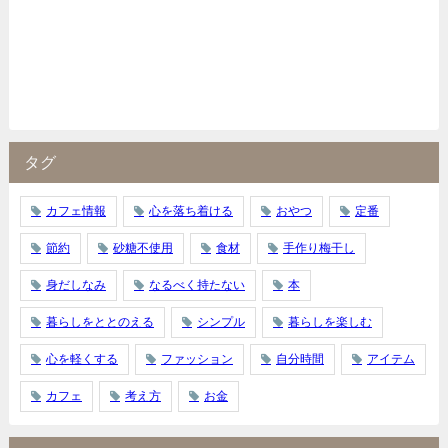
タグ
カフェ情報
心を落ち着ける
おやつ
定番
節約
砂糖不使用
食材
手作り梅干し
身だしなみ
なるべく持たない
本
暮らしをととのえる
シンプル
暮らしを楽しむ
心を軽くする
ファッション
自分時間
アイテム
カフェ
考え方
お金