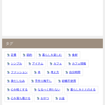
タグ
定番
節約
暮らしを楽しむ
食材
シンプル
アイテム
カフェ
カフェ情報
ファッション
本
考え方
自分時間
身だしなみ
手作り梅干し
砂糖不使用
心を軽くする
なるべく持たない
暮らしをととのえる
心を落ち着ける
おやつ
お金